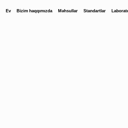
Ev
Bizim haqqımızda
Məhsullar
Standartlar
Laborat