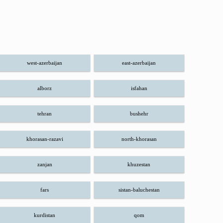
west-azerbaijan
east-azerbaijan
alborz
isfahan
tehran
bushehr
khorasan-razavi
north-khorasan
zanjan
khuzestan
fars
sistan-baluchestan
kurdistan
qom