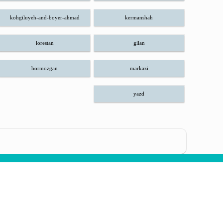
kohgiluyeh-and-boyer-ahmad
kermanshah
lorestan
gilan
hormozgan
markazi
yazd