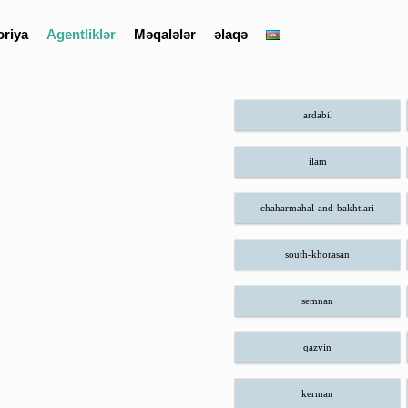
oriya
Agentliklər
Məqalələr
əlaqə
ardabil
ilam
chaharmahal-and-bakhtiari
south-khorasan
semnan
qazvin
kerman