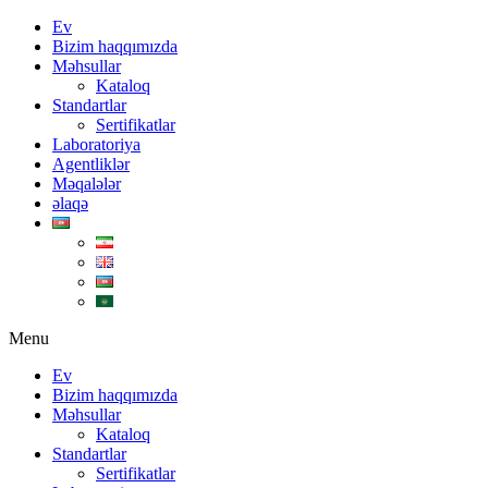
Ev
Bizim haqqımızda
Məhsullar
Kataloq
Standartlar
Sertifikatlar
Laboratoriya
Agentliklər
Məqalələr
əlaqə
Menu
Ev
Bizim haqqımızda
Məhsullar
Kataloq
Standartlar
Sertifikatlar