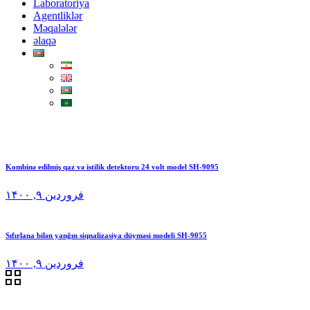
Laboratoriya
Agentliklər
Məqalələr
əlaqə
Kombinə edilmiş qaz və istilik detektoru 24 volt model SH-9095
فروردین ۹, ۱۴۰۰
Sıfırlana bilən yanğın siqnalizasiya düyməsi modeli SH-9055
فروردین ۹, ۱۴۰۰