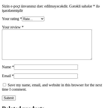
Sizin e-poçt ünvanınız dərc edilməyəcəkdir.
Gərəkli sahələr
*
ilə
işarələnmişdir
Your rating
*
Your review
*
Name
*
Email
*
Save my name, email, and website in this browser for the next
time I comment.