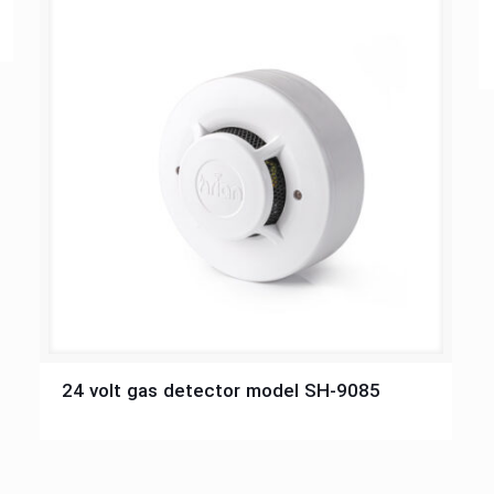
جهت مشاهده مشخصات فنی روی تصویر کلیک کنید
24 volt gas detector model SH-9085