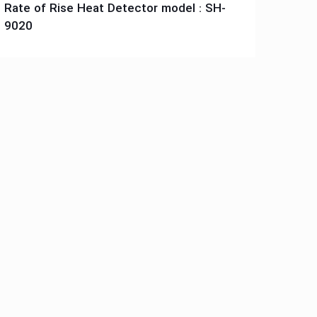
جهت مشاهده مشخصات فنی روی تصویر کلیک کنید
Rate of Rise Heat Detector model : SH-
9020