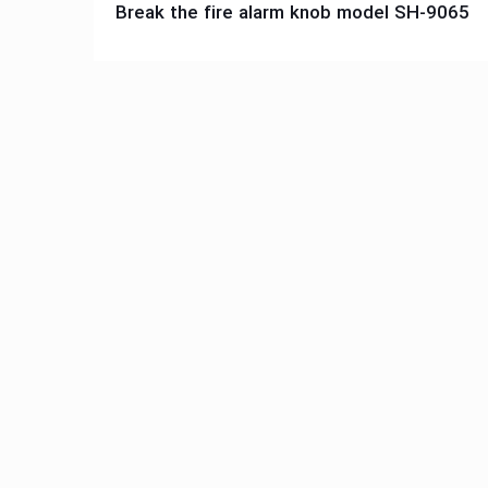
جهت مشاهده مشخصات فنی روی تصویر کلیک کنید
Break the fire alarm knob model SH-9065